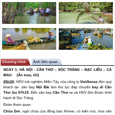
Ảnh liên quan
Chương trình
NGÀY 1:
HÀ NỘI - CẦN THƠ – SÓC TRĂNG – BẠC LIÊU – CÀ
MAU (Ăn trưa, tối)
05h30
:
HDV trải nghiệm
Miền Tây
của công ty
VietSense
đón quý
khách tại sân bay
Nội Bài
làm thủ tục đáp chuyến
bay đi Cần
Thơ
lúc 07h15
. Đến sân bay
Cần Thơ
xe và HDV đón Đoàn khởi
hành đi Sóc Trăng.
Đoàn tham quan:
Chùa Dơi
, ngôi chùa của đồng bào Khmer, có kiến trúc, hoa văn