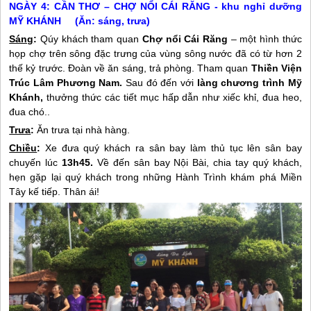
NGÀY 4: CẦN THƠ – CHỢ NỔI CÁI RĂNG - khu nghỉ dưỡng
MỸ KHÁNH (Ăn: sáng, trưa)
Sáng
:
Qúy khách tham quan
Chợ nổi Cái Răng
– một hình thức
họp chợ trên sông đặc trưng của vùng sông nước đã có từ hơn 2
thế kỷ trước. Đoàn về ăn sáng, trả phòng. Tham quan
Thiền Viện
Trúc Lâm Phương Nam.
Sau đó đến với
làng chương trình Mỹ
Khánh,
thưởng thức các tiết mục hấp dẫn như xiếc khỉ, đua heo,
đua chó..
Trưa
:
Ăn trưa tại nhà hàng.
Chiều
:
Xe đưa quý khách ra sân bay làm thủ tục lên sân bay
chuyến lúc
13h45.
Về đến sân bay Nội Bài, chia tay quý khách,
hẹn gặp lại quý khách trong những Hành Trình khám phá
Miền
Tây
kế tiếp. Thân ái!