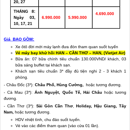
20, 27
THÁNG 8:
4.690.000
Ngày 03,
6.990.000
5.990.000
10, 17, 21
Giá BAO GỒM:
Xe ôtô đời mới máy lạnh đưa đón tham quan suốt tuyến
Vé máy bay khứ hồi HAN – CẦN THƠ – HAN, (Vietjet Air)
Bữa ăn: 07 bữa chính tiêu chuẩn 130.000VND/ khách, 03
bữa sáng buffet tại khách sạn.
Khách sạn tiêu chuẩn 3* đầy đủ tiện nghi 2 - 3 khách 1
phòng.
- Châu Đốc (3*):
Châu Phố, Hùng Cường,
hoặc tương đương.
- Cà Mau (3*):
Ánh Nguyệt, Quốc Tế, Hải Châu
hoặc tương
đương.
- Cần Thơ (3*):
Sài Gòn Cần Thơ
,
Holiday, Hậu Giang, Tây
Nam,
hoặc tương đương.
HDV nhiệt tình, chu đáo suốt tuyến.
Vé vào các điểm tham quan (vào cửa 01 lần).