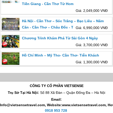
Tiền Giang - Cần Thơ Từ Hcm
Giá: 2,049,000 VNĐ
Hà Nội - Cần Thơ – Sóc Trăng – Bạc Liêu – Năm
Căn - Cần Thơ – Châu Đốc - Thứ 5 Hàng Tuần
Giá: 6,990,000 VNĐ
Chương Trình Khám Phá Từ Sài Gòn 4 Ngày
Giá: 3,700,000 VNĐ
Hồ Chí Minh – Mỹ Tho- Cần Thơ- Tiễn Khách
Giá: 1,300,000 VNĐ
CÔNG TY CỔ PHẦN VIETSENSE
Trụ Sở Tại Hà Nội:
Số 88 Xã Đàn – Quận Đống Đa – Hà Nội
Email:
Info@vietsensetravel.com, Website:www.vietsensetravel.com,
Hot
0918 953 728