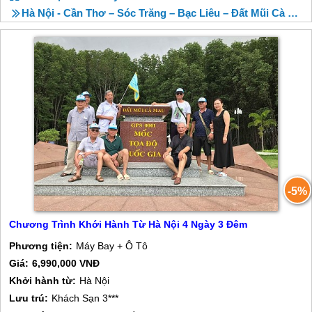
Hà Nội - Cần Thơ – Sóc Trăng – Bạc Liêu – Đất Mũi Cà Mau – Châu Đốc - Châu Đốc – Miếu Bà Chúa Xứ- Rừng Tràm Trà Sư - Cần Thơ
-5%
Chương Trình Khới Hành Từ Hà Nội 4 Ngày 3 Đêm
Phương tiện:
Máy Bay + Ô Tô
Giá:
6,990,000 VNĐ
Khởi hành từ:
Hà Nội
Lưu trú:
Khách Sạn 3***