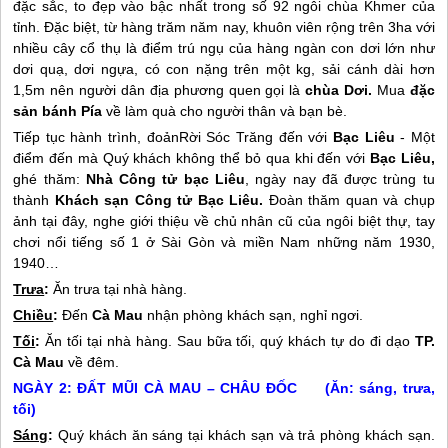
đặc sắc, to đẹp vào bậc nhất trong số 92 ngôi chùa Khmer của
tỉnh. Đặc biệt, từ hàng trăm năm nay, khuôn viên rộng trên 3ha với
nhiều cây cổ thụ là điểm trú ngụ của hàng ngàn con dơi lớn như
dơi quạ, dơi ngựa, có con nặng trên một kg, sải cánh dài hơn
1,5m nên người dân địa phương quen gọi là
chùa Dơi.
Mua
đặc
sản bánh Pía
về làm quà cho người thân và bạn bè.
Tiếp tục hành trình, đoảnRời Sóc Trăng đến với
Bạc Liêu
- Một
điểm đến mà Quý khách không thể bỏ qua khi đến với
Bạc Liêu,
ghé thăm:
Nhà Công tử bạc Liêu
, ngày nay đã được trùng tu
thành
Khách sạn Công tử Bạc Liêu.
Đoàn thăm quan và chụp
ảnh tại đây, nghe giới thiệu về chủ nhân cũ của ngôi biệt thự, tay
chơi nổi tiếng số 1 ở Sài Gòn và miền Nam những năm 1930,
1940…
Trưa
:
Ăn trưa tại nhà hàng.
Chiều
:
Đến
Cà Mau
nhận phòng khách sạn, nghỉ ngơi.
Tối
:
Ăn tối tại nhà hàng. Sau bữa tối, quý khách tự do đi dạo
TP.
Cà Mau
về đêm.
NGÀY 2: ĐẤT MŨI CÀ MAU – CHÂU ĐỐC (Ăn: sáng, trưa,
tối)
Sáng
:
Quý khách ăn sáng tại khách sạn và trả phòng khách sạn.