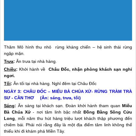
Thăm Mô hình thu nhỏ rừng kháng chiến – hệ sinh thái rừng
ngập mặn.
Trưa
:
Ăn trưa tại nhà hàng.
Chiều
:
Khởi hành về
Châu Đốc, nhận phòng khách sạn nghỉ
ngơi.
Tối
:
Ăn tối tại nhà hàng. Nghỉ đêm tại Châu Đốc
NGÀY 3: CHÂU ĐỐC – MIẾU BÀ CHÚA XỨ- RỪNG TRÀM TRÀ
SƯ - CẦN THƠ (Ăn: sáng, trưa, tối)
Sáng
:
Ăn sáng tại khách sạn. Đoàn khởi hành tham quan
Miếu
Bà Chúa Xứ
- nơi tâm linh bậc nhất
Đồng Bằng Sông Cửu
Long
, mỗi năm thu hút hàng triệu lượt khách thập phương đến
chiêm bái. Phải nói rằng đây là một địa điểm tâm linh không thể
thiếu khi đi khám phá
Miền Tây
.