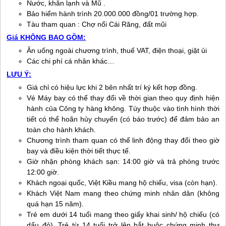
Nước, khăn lạnh và Mũ .
Bảo hiểm hành trình 20.000.000 đồng/01 trường hợp.
Tàu tham quan : Chợ nổi Cái Răng, đất mũi
Giá KHÔNG BAO GỒM:
Ăn uống ngoài chương trình, thuế VAT, điện thoại, giặt ủi
Các chi phí cá nhân khác…
LƯU Ý:
Giá chỉ có hiệu lực khi 2 bên nhất trí ký kết hợp đồng.
Vé Máy bay có thể thay đổi về thời gian theo quy định hiện
hành của Công ty hàng không. Tùy thuộc vào tình hình thời
tiết có thể hoãn hủy chuyến (có báo trước) để đảm bảo an
toàn cho hành khách.
Chương trình tham quan có thể linh động thay đổi theo giờ
bay và điều kiện thời tiết thực tế.
Giờ nhận phòng khách sạn: 14:00 giờ và trả phòng trước
12:00 giờ.
Khách ngoại quốc, Việt Kiều mang hộ chiếu, visa (còn hạn).
Khách Việt Nam mang theo chứng minh nhân dân (không
quá hạn 15 năm).
Trẻ em dưới 14 tuổi mang theo giấy khai sinh/ hộ chiếu (có
dấu đỏ). Trẻ từ 14 tuổi trở lên bắt buộc chứng minh thư