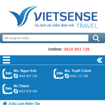
Hotline:
0918 953 728
Ms. Ngọc Anh
Ms. Tuyết Chinh
0918 953 728
0916 172 338
Mr.Thành
0915 879 338
Du Lịch Miền Tây