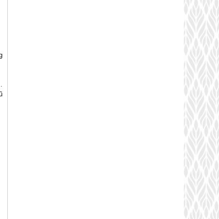
g
.
ũ