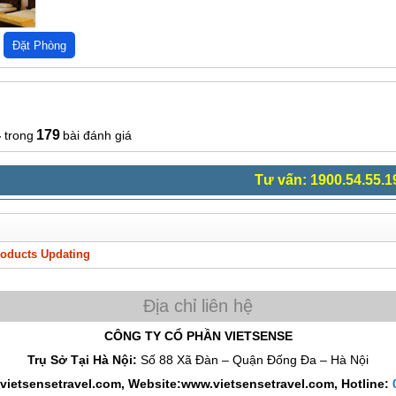
4
179
bài đánh giá
Tư vấn: 1900.54.55.1
oducts Updating
CÔNG TY CỔ PHẦN VIETSENSE
Trụ Sở Tại Hà Nội:
Số 88 Xã Đàn – Quận Đống Đa – Hà Nội
vietsensetravel.com, Website:www.vietsensetravel.com,
Hotline: