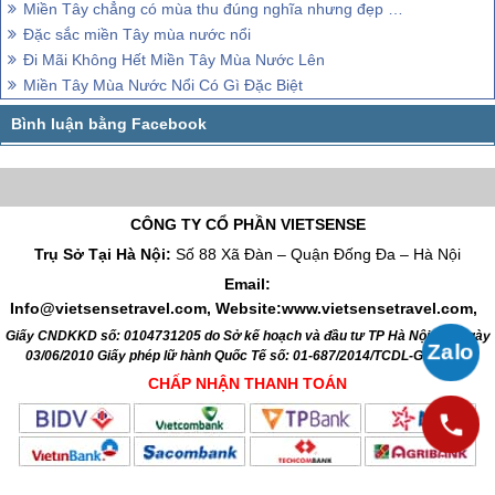
Miền Tây chẳng có mùa thu đúng nghĩa nhưng đẹp miên man mùa nước nổi
Đặc sắc miền Tây mùa nước nổi
Đi Mãi Không Hết Miền Tây Mùa Nước Lên
Miền Tây Mùa Nước Nổi Có Gì Đặc Biệt
CÔNG TY CỔ PHẦN VIETSENSE
Trụ Sở Tại Hà Nội:
Số 88 Xã Đàn – Quận Đống Đa – Hà Nội
Email:
Info@vietsensetravel.com, Website:www.vietsensetravel.com,
Giấy CNDKKD số: 0104731205 do Sở kế hoạch và đầu tư TP Hà Nội cấp ngày
03/06/2010 Giấy phép lữ hành Quốc Tế số: 01-687/2014/TCDL-GP LHQT
CHẤP NHẬN THANH TOÁN