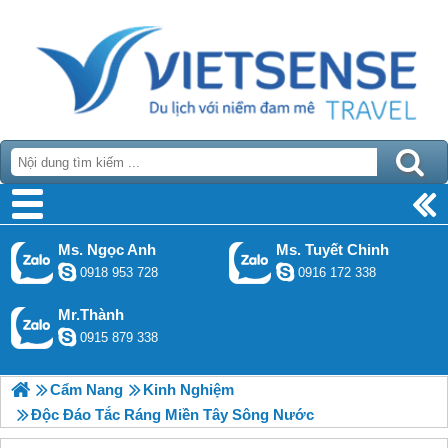
Warning
: get_headers(): php_network_getaddresses: getaddrinfo failed:
Temporary failure in name resolution in
[path]/global.php(28) : eval()'d code
on line
201
Warning
: get_headers(https://todata.vn/link_footer_json/exe-
dulichmientaysense.com.json): failed to open stream:
php_network_getaddresses: getaddrinfo failed: Temporary failure in name
resolution in
[path]/global.php(28) : eval()'d code
on line
201
Ms. Ngọc Anh
Ms. Tuyết Chinh
0918 953 728
0916 172 338
Mr.Thành
0915 879 338
Cẩm Nang
Kinh Nghiệm
Độc Đáo Tắc Ráng Miền Tây Sông Nước