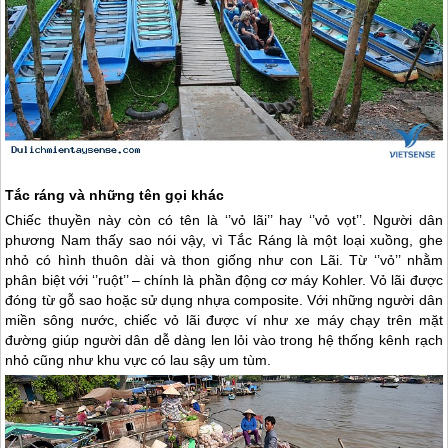
Tắc ráng và những tên gọi khác
Chiếc thuyền này còn có tên là ‘’vỏ lãi’’ hay ‘’vỏ vọt’’. Người dân
phương Nam thấy sao nói vậy, vì Tắc Ráng là một loại xuồng, ghe
nhỏ có hình thuôn dài và thon giống như con Lãi. Từ ‘’vỏ’’ nhằm
phân biệt với ‘’ruột’’ – chính là phần động cơ máy Kohler. Vỏ lãi được
đóng từ gỗ sao hoặc sử dụng nhựa composite. Với những người dân
miền sông nước, chiếc vỏ lãi được ví như xe máy chạy trên mặt
đường giúp người dân dễ dàng len lỏi vào trong hệ thống kênh rạch
nhỏ cũng như khu vực có lau sậy um tùm.