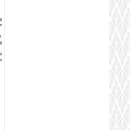
g
m
,
g
ủ
u