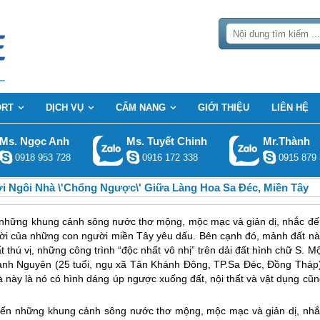
ORT
DỊCH VỤ
CẨM NANG
GIỚI THIỆU
LIÊN HỆ
Ms. Ngọc Anh
Ms. Tuyết Chinh
Mr.Thành
0918 953 728
0916 172 338
0915 879 
i Ngôi Nhà \'chổng Ngược\' Giữa Làng Hoa Sa Đéc, Miền Tây
n những khung cảnh sông nước thơ mộng, mộc mạc và giản dị, nhắc đế
ười của những con người miền Tây yêu dấu. Bên cạnh đó, mảnh đất nà
hú vị, những công trình “độc nhất vô nhị” trên dải đất hình chữ S. M
hanh Nguyên (25 tuổi, ngụ xã Tân Khánh Đông, TP.Sa Đéc, Đồng Tháp)
 này là nó có hình dáng úp ngược xuống đất, nội thất và vật dụng cũn
đến những khung cảnh sông nước thơ mộng, mộc mạc và giản dị, nhắ