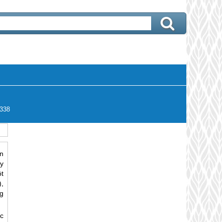
338
n
y
ột
,
g
c