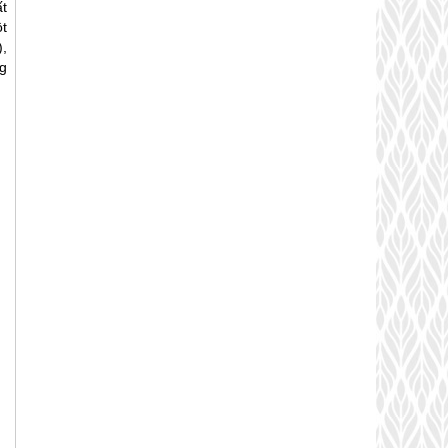
t
t
,
g