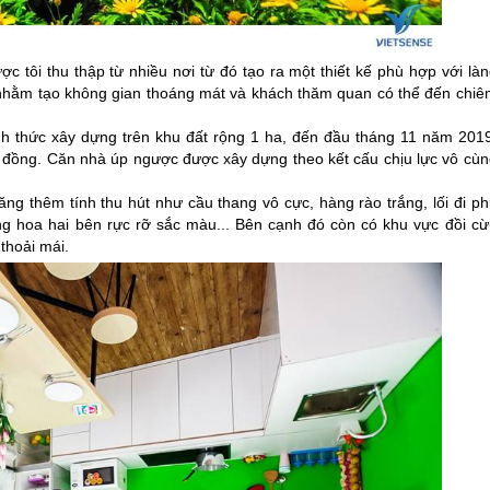
 tôi thu thập từ nhiều nơi từ đó tạo ra một thiết kế phù hợp với làn
 nhằm tạo không gian thoáng mát và khách thăm quan có thể đến chiê
h thức xây dựng trên khu đất rộng 1 ha, đến đầu tháng 11 năm 2019
ệu đồng. Căn nhà úp ngược được xây dựng theo kết cấu chịu lực vô cùn
ng thêm tính thu hút như cầu thang vô cực, hàng rào trắng, lối đi ph
g hoa hai bên rực rỡ sắc màu... Bên cạnh đó còn có khu vực đồi cừ
thoải mái.