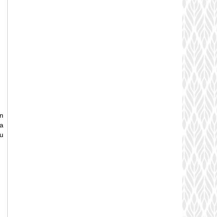
n
a
u