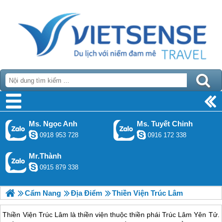
Ms. Ngọc Anh
Ms. Tuyết Chinh
0918 953 728
0916 172 338
Mr.Thành
0915 879 338
Cẩm Nang
Địa Điểm
Thiền Viện Trúc Lâm
Thiền Viện Trúc Lâm là thiền viện thuộc thiền phái Trúc Lâm Yên Tử.