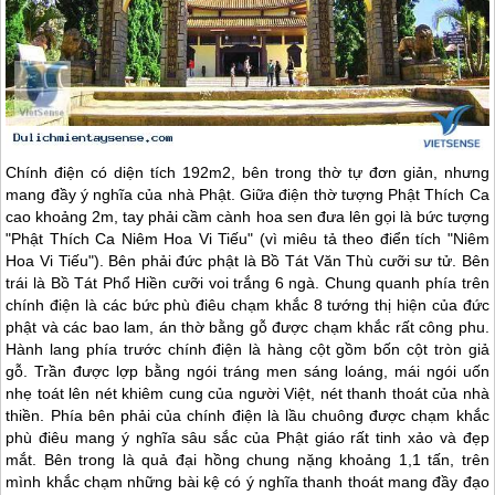
Chính điện có diện tích 192m2, bên trong thờ tự đơn giản, nhưng
mang đầy ý nghĩa của nhà Phật. Giữa điện thờ tượng Phật Thích Ca
cao khoảng 2m, tay phải cầm cành hoa sen đưa lên gọi là bức tượng
"Phật Thích Ca Niêm Hoa Vi Tiếu" (vì miêu tả theo điển tích "Niêm
Hoa Vi Tiếu"). Bên phải đức phật là Bồ Tát Văn Thù cưỡi sư tử. Bên
trái là Bồ Tát Phổ Hiền cưỡi voi trắng 6 ngà. Chung quanh phía trên
chính điện là các bức phù điêu chạm khắc 8 tướng thị hiện của đức
phật và các bao lam, án thờ bằng gỗ được chạm khắc rất công phu.
Hành lang phía trước chính điện là hàng cột gồm bốn cột tròn giả
gỗ. Trần được lợp bằng ngói tráng men sáng loáng, mái ngói uốn
nhẹ toát lên nét khiêm cung của người Việt, nét thanh thoát của nhà
thiền. Phía bên phải của chính điện là lầu chuông được chạm khắc
phù điêu mang ý nghĩa sâu sắc của Phật giáo rất tinh xảo và đẹp
mắt. Bên trong là quả đại hồng chung nặng khoảng 1,1 tấn, trên
mình khắc chạm những bài kệ có ý nghĩa thanh thoát mang đầy đạo