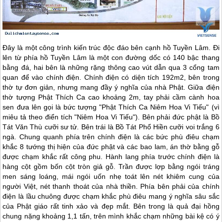
Đây là một công trình kiến trúc độc đáo bên cạnh hồ Tuyền Lâm. Đi
lên từ phía hồ Tuyền Lâm là một con đường dốc có 140 bậc thang
bằng đá, hai bên là những rặng thông cao vút dẫn qua 3 cổng tam
quan để vào chính điện. Chính điện có diện tích 192m2, bên trong
thờ tự đơn giản, nhưng mang đầy ý nghĩa của nhà Phật. Giữa điện
thờ tượng Phật Thích Ca cao khoảng 2m, tay phải cầm cành hoa
sen đưa lên gọi là bức tượng "Phật Thích Ca Niêm Hoa Vi Tiếu" (vì
miêu tả theo điển tích "Niêm Hoa Vi Tiếu"). Bên phải đức phật là Bồ
Tát Văn Thù cưỡi sư tử. Bên trái là Bồ Tát Phổ Hiền cưỡi voi trắng 6
ngà. Chung quanh phía trên chính điện là các bức phù điêu chạm
khắc 8 tướng thị hiện của đức phật và các bao lam, án thờ bằng gỗ
được chạm khắc rất công phu. Hành lang phía trước chính điện là
hàng cột gồm bốn cột tròn giả gỗ. Trần được lợp bằng ngói tráng
men sáng loáng, mái ngói uốn nhẹ toát lên nét khiêm cung của
người Việt, nét thanh thoát của nhà thiền. Phía bên phải của chính
điện là lầu chuông được chạm khắc phù điêu mang ý nghĩa sâu sắc
của Phật giáo rất tinh xảo và đẹp mắt. Bên trong là quả đại hồng
chung nặng khoảng 1,1 tấn, trên mình khắc chạm những bài kệ có ý