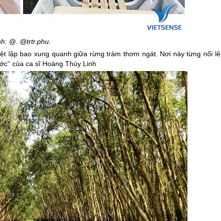
h: @. @trtr.phu.
ệt lập bao xung quanh giữa rừng tràm thơm ngát. Nơi này từng nổi lê
ước'' của ca sĩ Hoàng Thùy Linh