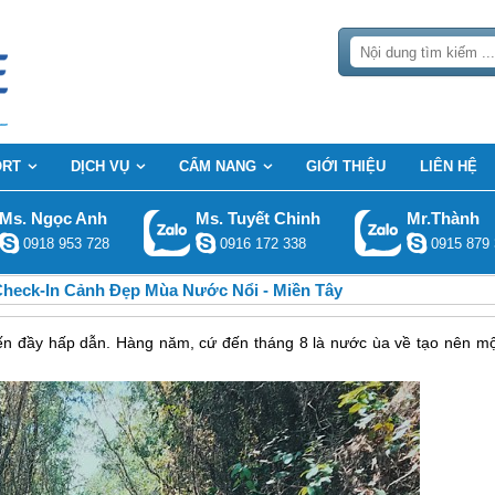
ORT
DỊCH VỤ
CẨM NANG
GIỚI THIỆU
LIÊN HỆ
Ms. Ngọc Anh
Ms. Tuyết Chinh
Mr.Thành
0918 953 728
0916 172 338
0915 879 
heck-In Cảnh Đẹp Mùa Nước Nổi - Miền Tây
ến đầy hấp dẫn. Hàng năm, cứ đến tháng 8 là nước ùa về tạo nên mộ