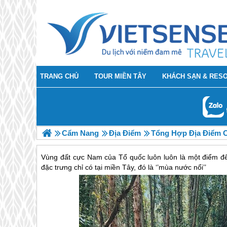
TRANG CHỦ
TOUR MIỀN TÂY
KHÁCH SẠN & RES
Cẩm Nang
Địa Điểm
Tổng Hợp Địa Điểm C
Vùng đất cực Nam của Tổ quốc luôn luôn là một điểm đ
đặc trưng chỉ có tại miền Tây, đó là ‘’mùa nước nổi’’