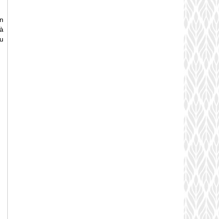
án
à
u