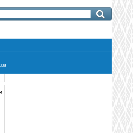
338
t