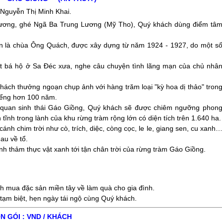
 Nguyễn Thị Minh Khai.
 Lương, ghé Ngã Ba Trung Lương (Mỹ Tho), Quý khách dùng điểm tâ
ên là chùa Ông Quách, được xây dựng từ năm 1924 - 1927, do một s
 bá hộ ở Sa Đéc xưa, nghe câu chuyện tình lãng mạn của chủ nhâ
hách thưởng ngoạn chụp ảnh với hàng trăm loại "kỳ hoa dị thảo" tron
iểng hơn 100 năm.
 quan sinh thái Gáo Giồng, Quý khách sẽ được chiêm ngưỡng phon
tĩnh trong lành của khu rừng tràm rộng lớn có diện tích trên 1.640 ha.
h chim trời như cò, trích, diệc, còng cọc, le le, giang sen, cu xanh
au về tổ.
nh thảm thực vật xanh tới tận chân trời của rừng tràm Gáo Giồng.
ch mua đặc sản
miền tây
về làm quà cho gia đình.
ạm biệt, hẹn ngày tái ngộ cùng Quý khách.
N GÓI : VND / KHÁCH