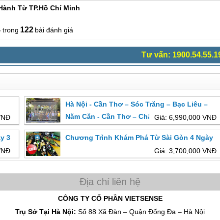
Hành Từ TP.Hồ Chí Minh
4
122
bài đánh giá
Tư vấn: 1900.54.55.1
Hà Nội - Cần Thơ – Sóc Trăng – Bạc Liêu –
Năm Căn - Cần Thơ – Châu Đốc - Thứ 5 Hàng
VNĐ
Giá: 6,990,000 VNĐ
Tuần
y 3
Chương Trình Khám Phá Từ Sài Gòn 4 Ngày
VNĐ
Giá: 3,700,000 VNĐ
CÔNG TY CỔ PHẦN VIETSENSE
Trụ Sở Tại Hà Nội:
Số 88 Xã Đàn – Quận Đống Đa – Hà Nội