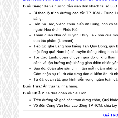
Buổi Sáng:
Xe và hướng dẫn viên đón khách tại số 55B
Đi theo lộ trình đường cao tốc TP.HCM - Trung
sáng.
Đến Sa Đéc, Viếng chùa Kiến An Cung, còn có t
người Hoa ở tỉnh Phúc Kiến.
Tham quan Nhà cổ Huỳnh Thủy Lê - nhà của một
qua tác phẩm (L'amant).
Tiếp tục ghé Làng hoa kiểng Tân Quy Đông, quý k
một làng quê Nam bộ có truyền thống trồng hoa k
Tới Cao Lãnh, đoàn chuyển qua đò đi khu thăm
cảnh và tận hưởng một không gian thiên nhiên yên 
Sau đó, đoàn ghé sân chim, tận mắt ngắm những cán
Cảm nhận sự ríu rít của từng đàn đi kiếm ăn, rủ nh
Từ đài quan sát, qua kính viễn vọng ngắm toàn cả
Buổi Trưa:
Ăn trưa tại nhà hàng.
Buổi Chiều:
Xe đưa đoàn về Sài Gòn.
Trên đường về ghé các trạm dừng chân, Quý khá
Về đến Cung Văn hóa Lao động TP.HCM, chia tay t
Giá TRỌ