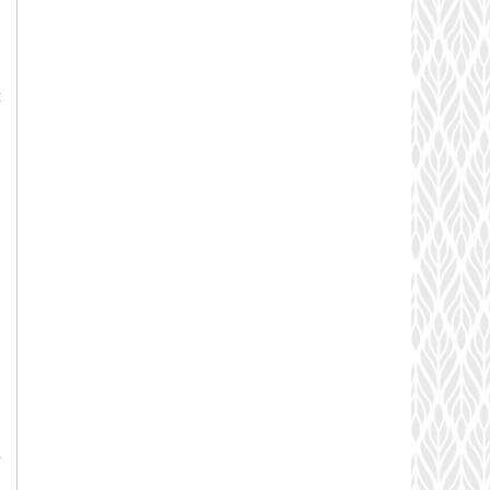
m
ố
n
g
g
…