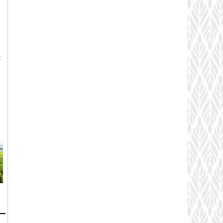
t
m
3
,
m