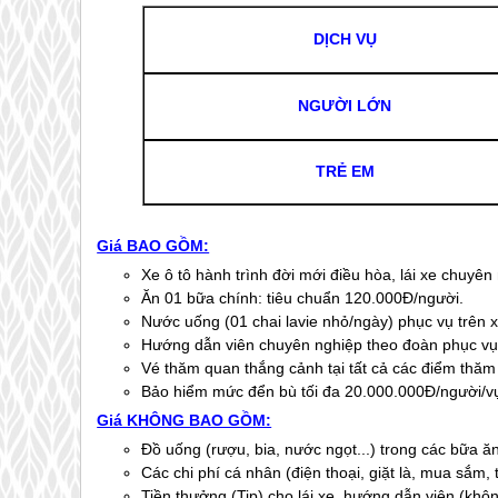
DỊCH VỤ
NGƯỜI LỚN
TRẺ EM
Giá BAO GỒM:
Xe ô tô hành trình đời mới điều hòa, lái xe chuyên 
Ăn 01 bữa chính: tiêu chuẩn 120.000Đ/người.
Nước uống (01 chai lavie nhỏ/ngày) phục vụ trên x
Hướng dẫn viên chuyên nghiệp theo đoàn phục vụ 
Vé thăm quan thắng cảnh tại tất cả các điểm thăm
Bảo hiểm mức đển bù tối đa 20.000.000Đ/người/v
Giá KHÔNG BAO GỒM:
Đồ uống (rượu, bia, nước ngọt...) trong các bữa ă
Các chi phí cá nhân (điện thoại, giặt là, mua sắm,
Tiền thưởng (Tip) cho lái xe, hướng dẫn viên (khô