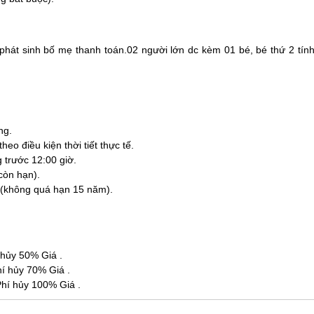
 phát sinh bố mẹ thanh toán.02 người lớn dc kèm 01 bé, bé thứ 2 tín
ng.
eo điều kiện thời tiết thực tế.
 trước 12:00 giờ.
còn hạn).
(không quá hạn 15 năm).
 hủy 50% Giá .
hí hủy 70% Giá .
Phí hủy 100% Giá .