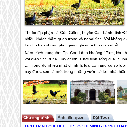
Thuộc địa phận xã Gáo Giồng, huyện Cao Lãnh, tỉnh Đồn
nhiều khách thăm quan trong và ngoài tỉnh. Với không g
tới cho bạn những phút giây nghỉ ngơi thư giãn nhất.
Nằm cách trung tâm Tp. Cao Lãnh khoảng 17km, khu thă
với diện tích 36ha. Đây chính là nơi sinh sống của 15 loài
… Trong đó nhiều nhất chính là loài cò trắng có số lượ
này được xem là một trong những vườn cò lớn nhất hiệ
Ảnh liên quan
Chương trình
LỊCH TRÌNH CHI TIẾT : TP.HỒ CHÍ MINH - ĐỒNG TH