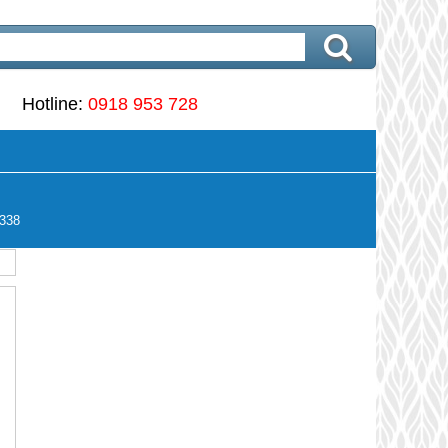
Hotline:
0918 953 728
338