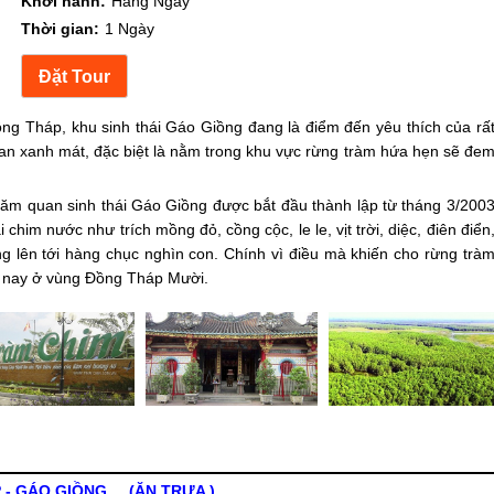
Khởi hành:
Hàng Ngày
Thời gian:
1 Ngày
g Tháp, khu sinh thái Gáo Giồng đang là điểm đến yêu thích của rấ
ian xanh mát, đặc biệt là nằm trong khu vực rừng tràm hứa hẹn sẽ đe
m quan sinh thái Gáo Giồng được bắt đầu thành lập từ tháng 3/200
 chim nước như trích mồng đỏ, cồng cộc, le le, vịt trời, diệc, điên điển
ng lên tới hàng chục nghìn con. Chính vì điều mà khiến cho rừng trà
n nay ở vùng Đồng Tháp Mười.
ÁP - GÁO GIỒNG (ĂN TRƯA )