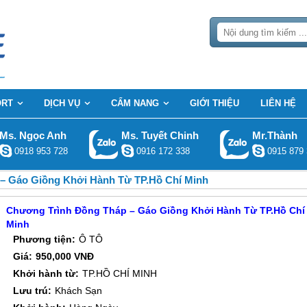
ORT
DỊCH VỤ
CẨM NANG
GIỚI THIỆU
LIÊN HỆ
Ms. Ngọc Anh
Ms. Tuyết Chinh
Mr.Thành
0918 953 728
0916 172 338
0915 879 
– Gáo Giồng Khởi Hành Từ TP.Hồ Chí Minh
Chương Trình Đồng Tháp – Gáo Giồng Khởi Hành Từ TP.Hồ Chí
Minh
Phương tiện:
Ô TÔ
Giá:
950,000 VNĐ
Khởi hành từ:
TP.HỒ CHÍ MINH
Lưu trú:
Khách Sạn