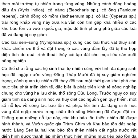
theo môi trường tự nhiên trong từng vùng. Những cánh đồng hoàng
đầu ấn (Xyris indica), cỏ năng (Eleocharis sp.), cỏ ống (Panicum
repens), cánh đồng cỏ mồm (Ischaemum sp.), cỏ lác (Cyperus sp.)
trải rộng khắp vùng này xưa kia vẫn còn tìm gặp khá nhiều ở các
khu bảo tồn và vườn quốc gia, mặc dù tính phong phú giữa các loài
đã và đang bị suy giảm.
Các loài sen–súng (Nymphaea sp.) cùng các loài thực vật thủy sinh
khác chiếm ưu thế và đặt trưng ở các vùng đầm lầy đã bị thu hẹp
diện tích do quá trình thoát thủy cải tạo đất cho mục tiêu sản xuất
nông nghiệp.
Có thể cho rằng các hệ sinh thái tự nhiên cùng với tính đa dạng sinh
học đất ngập nước vùng Đồng Tháp Mười đã bị suy giảm nghiêm
trọng, cảnh quan tự nhiên đã thay đổi sau một thời gian khai phá cho
mục tiêu phát triển kinh tế, đặc biệt là phát triển kinh tế nông nghiệp
chung cho vùng hạ lưu châu thổ sông Cửu Long. Trước nguy cơ suy
giảm tính đa dạng sinh học và hủy diệt các nguồn gen quý hiếm, một
số nỗ lực về công tác bảo tồn và phục hồi tính đa dạng sinh học
vùng đất ngập nước trong châu thổ sông Mekong đã được đặt ra.
Thông qua những nỗ lực này, các khu bảo tồn thiên nhiên đã được
hình thành, và Vườn quốc gia Tràm Chim và Khu bảo tồn đất ngập
nước Láng Sen là hai khu bảo tồn thiên nhiên đất ngập nước rất
điển hình được thành lập nhằm thực hiện những mục tiêu bảo tồn đa