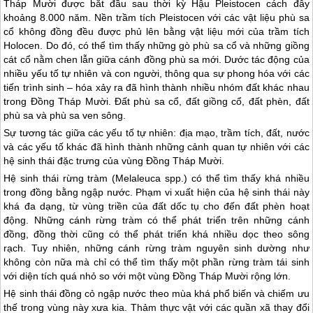
Tháp Mười được bắt đầu sau thời kỳ Hậu Pleistocen cách đây
khoảng 8.000 năm. Nền trầm tích Pleistocen với các vật liệu phù sa
cổ không đồng đều được phủ lên bằng vật liệu mới của trầm tích
Holocen. Do đó, có thể tìm thấy những gò phù sa cổ và những giồng
cát cổ nằm chen lẫn giữa cánh đồng phù sa mới. Dước tác động của
nhiều yếu tố tự nhiên và con người, thông qua sự phong hóa với các
tiến trình sinh – hóa xảy ra đã hình thành nhiều nhóm đất khác nhau
trong Đồng Tháp Mười. Đất phù sa cổ, đất giồng cổ, đất phèn, đất
phù sa và phù sa ven sông.
Sự tương tác giữa các yếu tố tự nhiên: địa mạo, trầm tích, đất, nước
và các yếu tố khác đã hình thành những cảnh quan tự nhiên với các
hệ sinh thái đặc trưng của vùng Đồng Tháp Mười.
Hệ sinh thái rừng tràm (Melaleuca spp.) có thể tìm thấy khá nhiều
trong đồng bằng ngập nước. Phạm vi xuất hiện của hệ sinh thái này
khá đa dạng, từ vùng triền của đất dốc tụ cho đến đất phèn hoạt
động. Những cánh rừng tràm có thể phát triển trên những cánh
đồng, đồng thời cũng có thể phát triển khá nhiều dọc theo sông
rạch. Tuy nhiên, những cánh rừng tràm nguyên sinh dường như
không còn nữa mà chỉ có thể tìm thấy một phần rừng tràm tái sinh
với diện tích quá nhỏ so với một vùng Đồng Tháp Mười rộng lớn.
Hệ sinh thái đồng cỏ ngập nước theo mùa khá phổ biến và chiếm ưu
thế trong vùng này xưa kia. Thảm thực vật với các quần xã thay đổi