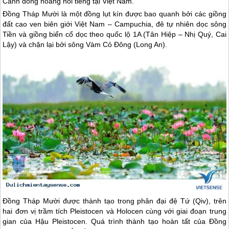
Cánh đồng hoang nổi tiếng tại Việt Nam.
Đồng Tháp Mười là một đồng lụt kín được bao quanh bởi các giồng
đất cao ven biên giới Việt Nam – Campuchia, đê tự nhiên dọc sông
Tiền và giồng biển cổ dọc theo quốc lộ 1A (Tân Hiệp – Nhị Quý, Cai
Lậy) và chặn lại bởi sông Vàm Cỏ Đông (Long An).
Đồng Tháp Mười được thành tạo trong phân đại đệ Tứ (Qiv), trên
hai đơn vị trầm tích Pleistocen và Holocen cùng với giai đoạn trung
gian của Hậu Pleistocen. Quá trình thành tạo hoàn tất của Đồng