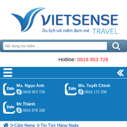
Hotline:
0918 953 728
Ms. Ngọc Anh
Ms. Tuyết Chinh
0918 953 728
0916 172 338
Mr.Thành
0915 879 338
Cẩm Nang
Tin Tức Hàng Ngày