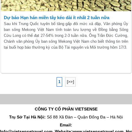
Dự báo Hạn hán miền tây kéo dài ít nhất 2 tuần nữa
Sau khi Trung Quốc tuyên bố tăng gấp đôi mức xả đập, Văn phòng Ủy
ban sông Mekong Việt Nam tính toán lưu lượng về Đồng bằng Sông
Cửu Long có thể đạt 27-54% trong 2-3 tuần nữa. Ông Trần Đức Cường,
Chánh văn phòng Ủy ban sông Mekong Việt Nam cho biết thông tin trên
tại buổi họp báo thường kỳ của Bộ Tài nguyên và Môi trường hôm 17/3.
1
[>>]
CÔNG TY CỔ PHẦN VIETSENSE
Trụ Sở Tại Hà Nội:
Số 88 Xã Đàn – Quận Đống Đa – Hà Nội
Email:
Info@vietsensetravel.com, Website:www.vietsensetravel.com,
Hot