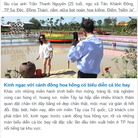
lầu của anh Trần Thanh Nguyên (25 tuổi, ngụ xã Tân Khánh Đông,
TP.Sa Đéc, Đồng Tháp), nằm giữa bạt ngàn hoa kiểng. Điểm “hiếm lạ”
của căn nhà này là nó có hình dáng úp ngược xuống đất, nội thất và vật
dụng cũng được treo ngược.
Kinh ngạc với cánh đồng hoa hồng có biểu diễn cá lóc bay
Khác với những miền hành trình biển thơ mộng, tráng lệ, trải nghiệm
vùng cao hùng vĩ, hoang sơ, miền Tây lại hấp dẫn nhiều khách thăm
quan đặt chân tới đây bằng vẻ đẹp chân thật, mộc mạc và giản dị hết
đỗi. Đặc biệt, hiện nay, đến với miền Tây của Tổ quốc, Lữ khách còn
phải trầm trồ, kinh ngạc trước cánh đồng hoa hồng rực rỡ và những
màn biểu diễn cá lóc bay rất đặc sắc lần đầu tiên xuất hiện ở TP hoa
nổi tiếng tại khu vực.